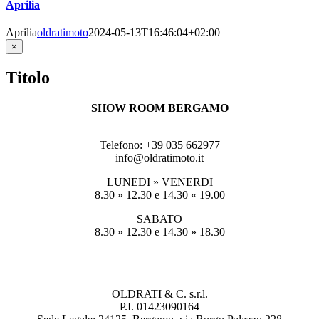
Aprilia
Aprilia
oldratimoto
2024-05-13T16:46:04+02:00
Close
×
product
quick
Titolo
view
SHOW ROOM BERGAMO
Viale Kennedy 25, 24066 PEDRENGO (BG)
Telefono: +39 035 662977
info@oldratimoto.it
LUNEDI » VENERDI
8.30 » 12.30 e 14.30 « 19.00
SABATO
8.30 » 12.30 e 14.30 » 18.30
OLDRATI & C. s.r.l.
P.I. 01423090164