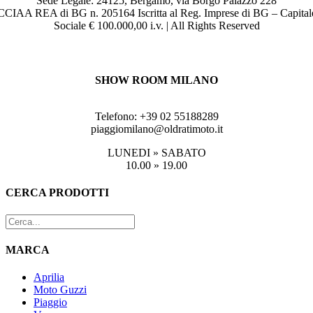
Sede Legale: 24125, Bergamo, via Borgo Palazzo 228
CCIAA REA di BG n. 205164 Iscritta al Reg. Imprese di BG – Capital
Sociale € 100.000,00 i.v. | All Rights Reserved
SEGUICI
SHOW ROOM MILANO
Via Tito Livio 8, 20137 MILANO
Telefono: +39 02 55188289
piaggiomilano@oldratimoto.it
LUNEDI » SABATO
10.00 » 19.00
Toggle
CERCA PRODOTTI
area
barra
scorrevole
MARCA
Aprilia
Moto Guzzi
Piaggio