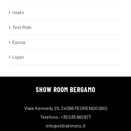
Usato
Test Ride
Epoca
Ligier
SHOW ROOM BERGAMO
Viale Kennedy 25, 24066 PEDRENGO (BG)
Telefono: +39 035 662977
info@oldratimoto.it