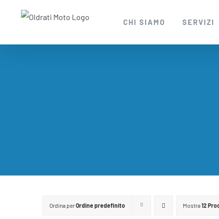
Salta
al
CHI SIAMO
SERVIZI
contenuto
Ordina per
Ordine predefinito
Mostra
12 Pro