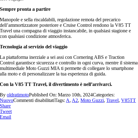
Sempre pronta a partire
Manopole e sella riscaldabili, regolazione remota del precarico
dell’ammortizzatore posteriore e Cruise Control rendono la V85 TT
Travel una compagna di viaggio instancabile, in qualsiasi stagione e
con qualsiasi condizione atmosferica.
Tecnologia al servizio del viaggio
La piattaforma inerziale a sei assi con Cornering ABS e Traction
Control garantisce sicurezza e controllo in ogni curva, mentre il sistema
multimediale Moto Guzzi MIA ti permette di collegare lo smartphone
alla moto e di personalizzare la tua esperienza di guida.
Con la V85 TT Travel, il divertimento è nell’arrivarci.
By
oldratimoto
Published On: Marzo 10th, 2024
Categories:
su
Nuovo
Commenti disabilitati
Tags:
A
,
A2
,
Moto Guzzi
,
Travel
,
V85TT
Moto
Share
Guzzi
Tweet
V85TT
Email
Travel