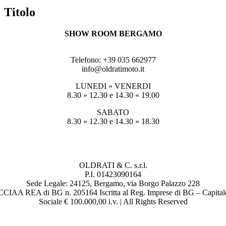
quick
Titolo
view
SHOW ROOM BERGAMO
Viale Kennedy 25, 24066 PEDRENGO (BG)
Telefono: +39 035 662977
info@oldratimoto.it
LUNEDI » VENERDI
8.30 » 12.30 e 14.30 « 19.00
SABATO
8.30 » 12.30 e 14.30 » 18.30
OLDRATI & C. s.r.l.
P.I. 01423090164
Sede Legale: 24125, Bergamo, via Borgo Palazzo 228
CCIAA REA di BG n. 205164 Iscritta al Reg. Imprese di BG – Capital
Sociale € 100.000,00 i.v. | All Rights Reserved
SEGUICI