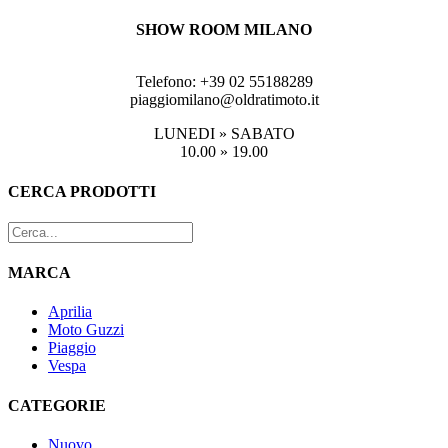
SHOW ROOM MILANO
Via Tito Livio 8, 20137 MILANO
Telefono: +39 02 55188289
piaggiomilano@oldratimoto.it
LUNEDI » SABATO
10.00 » 19.00
Toggle
CERCA PRODOTTI
area
barra
scorrevole
MARCA
Aprilia
Moto Guzzi
Piaggio
Vespa
CATEGORIE
Nuovo