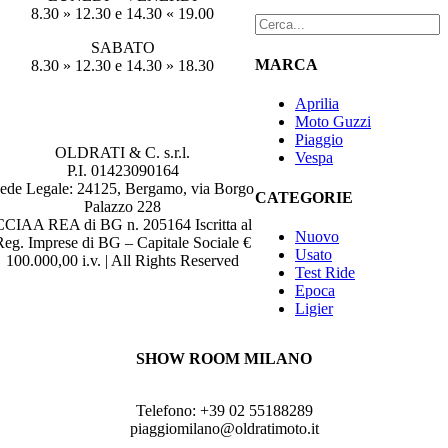
8.30 » 12.30 e 14.30 « 19.00
SABATO
MARCA
8.30 » 12.30 e 14.30 » 18.30
Aprilia
Moto Guzzi
Piaggio
OLDRATI & C. s.r.l.
Vespa
P.I. 01423090164
ede Legale: 24125, Bergamo, via Borgo
CATEGORIE
Palazzo 228
CCIAA REA di BG n. 205164 Iscritta al
Nuovo
Reg. Imprese di BG – Capitale Sociale €
Usato
100.000,00 i.v. | All Rights Reserved
Test Ride
Epoca
SEGUICI
Ligier
SHOW ROOM MILANO
Via Tito Livio 8, 20137 MILANO
Telefono: +39 02 55188289
piaggiomilano@oldratimoto.it