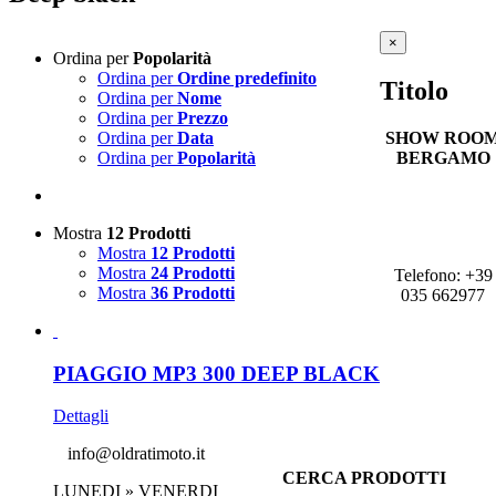
Close
×
Ordina per
Popolarità
product
quick
Ordina per
Ordine predefinito
Titolo
view
Ordina per
Nome
Ordina per
Prezzo
SHOW ROO
Ordina per
Data
BERGAMO
Ordina per
Popolarità
Viale Kennedy
25, 24066
Mostra
12 Prodotti
PEDRENGO
Mostra
12 Prodotti
(BG)
Mostra
24 Prodotti
Telefono: +39
Mostra
36 Prodotti
035 662977
PIAGGIO MP3 300 DEEP BLACK
Dettagli
info@oldratimoto.it
CERCA PRODOTTI
LUNEDI » VENERDI