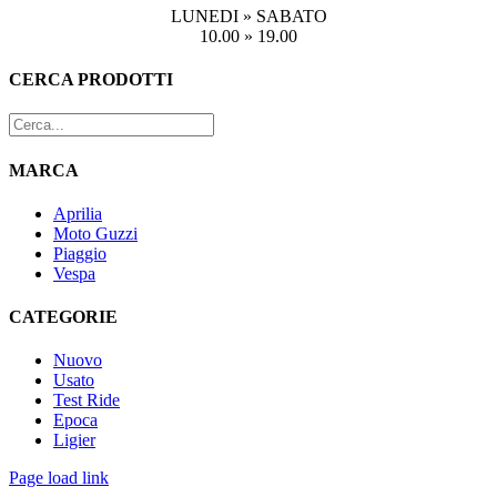
LUNEDI » SABATO
10.00 » 19.00
Toggle
CERCA PRODOTTI
area
barra
scorrevole
MARCA
Aprilia
Moto Guzzi
Piaggio
Vespa
CATEGORIE
Nuovo
Usato
Test Ride
Epoca
Ligier
Page load link